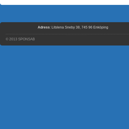
Adress
: Litslena Sneby 38, 745 96 Enköping
© 2013 SPONSAB