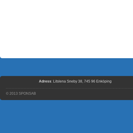
Adress
: Litslena Sneby 38, 745 96 Enköping
© 2013 SPONSAB